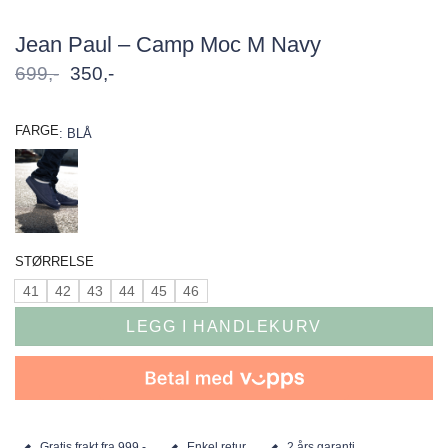
Jean Paul – Camp Moc M Navy
Opprinnelig
Nåværende
699
,-
350
,-
pris
pris
var:
er:
699,-.
350,-.
FARGE
:
BLÅ
STØRRELSE
41
42
43
44
45
46
LEGG I HANDLEKURV
Gratis frakt fra 999,-
Enkel retur
2 års garanti