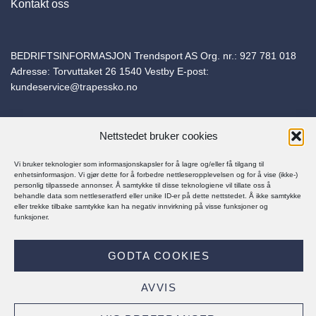
Kontakt oss
BEDRIFTSINFORMASJON Trendsport AS Org. nr.:
927 781 018
Adresse: Torvuttaket 26 1540 Vestby E-post:
kundeservice@trapessko.no
Nettstedet bruker cookies
Vi bruker teknologier som informasjonskapsler for å lagre og/eller få tilgang til
© Trapes Sko 2025
enhetsinformasjon. Vi gjør dette for å forbedre nettleseropplevelsen og for å vise (ikke-)
personlig tilpassede annonser. Å samtykke til disse teknologiene vil tillate oss å
behandle data som nettleseratferd eller unike ID-er på dette nettstedet. Å ikke samtykke
eller trekke tilbake samtykke kan ha negativ innvirkning på visse funksjoner og
funksjoner.
PERSONVERNERKLÆRING
KJØPSBETINGELSER
GODTA COOKIES
Visa
MasterCard
Klarna
Vipps
AVVIS