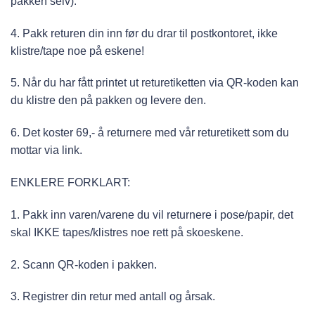
pakken selv).
4. Pakk returen din inn før du drar til postkontoret, ikke
klistre/tape noe på eskene!
5. Når du har fått printet ut returetiketten via QR-koden kan
du klistre den på pakken og levere den.
6. Det koster 69,- å returnere med vår returetikett som du
mottar via link.
ENKLERE FORKLART:
1.
Pakk inn varen/varene du vil returnere i pose/papir, det
skal IKKE tapes/klistres noe rett på skoeskene.
2.
Scann QR-koden i pakken.
3.
Registrer din retur med antall og årsak.