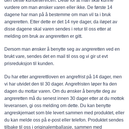
den beste kundeservicen. Dette for at man skal kunne
vurdere om man ønsker varen eller ikke. De første 14
dagene har man på å bestemme om man vil ta i bruk
angreretten. Etter dette er det 14 nye dager, da iløpet av
disse dagene skal varen sendes i retur til oss etter at
melding om bruk av angreretten er gitt.
Dersom man ønsker å benytte seg av angreretten ved en
brukt vare, sendes det en mail til oss og vi gir ut evt
prisreduksjon til kunden.
Du har etter
angrerettloven
en angrefrist på 14 dager, men
vi har utvidet den til 30 dager. Angrefristen løper fra den
dagen du mottar varen. Om du ønsker å benytte deg av
angreretten må du senest innen 30 dager etter at du mottok
leveransen, gi oss melding om dette. Du kan benytte
angreskjemaet som ble levert sammen med produktet, eller
du kan melde oss på e-post eller telefon. Produktet sendes
tilbake til oss i originalemballasje, sammen med