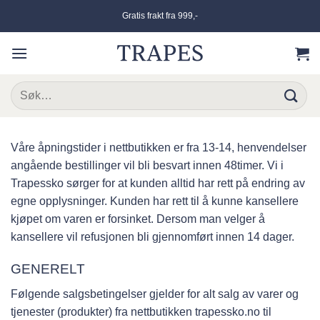
Skip
Gratis frakt fra 999,-
to
content
Søk
etter:
Våre åpningstider i nettbutikken er fra 13-14, henvendelser
angående bestillinger vil bli besvart innen 48timer. Vi i
Trapessko sørger for at kunden alltid har rett på endring av
egne opplysninger. Kunden har rett til å kunne kansellere
kjøpet om varen er forsinket. Dersom man velger å
kansellere vil refusjonen bli gjennomført innen 14 dager.
GENERELT
Følgende salgsbetingelser gjelder for alt salg av varer og
tjenester (produkter) fra nettbutikken trapessko.no til