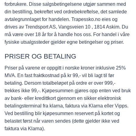
forbrukere. Disse salgsbetingelsene utgjør sammen med
din bestilling, bekreftet ved ordrebekreftelse, det samlede
avtalegrunnlaget for handelen. Trapessko.no eies og
drives av Trendsport AS, Vangsveien 10 , 1814 Askim. Du
må være over 18 år for å handle hos oss. For handel i våre
fysiske utsalgssteder gjelder egne betingelser og priser.
PRISER OG BETALING
Priser på varene er oppgitt i norske kroner inklusive 25%
MVA. En fast fraktkostnad på kr 99,- vil bli lagt til før
betaling. Dersom totalbeløpet på ordre er over 999,-
trekkes ikke 99,-. Kjøpesummen gjøres opp enten ved bruk
av bank- eller kredittkort gjennom en sikker elektronisk
betalingsterminal fra klarna, faktura via Klarna eller Vipps.
Ved bestilling blir kjøpesummen reservert på kortet og
belastet først når varen sendes (dette gjelder ikke ved
faktura via Klarna).