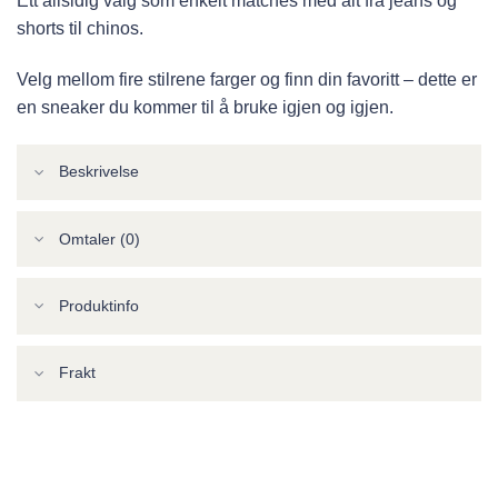
Ett allsidig valg som enkelt matches med alt fra jeans og
shorts til chinos.
Velg mellom fire stilrene farger og finn din favoritt – dette er
en sneaker du kommer til å bruke igjen og igjen.
Beskrivelse
Omtaler (0)
Produktinfo
Frakt