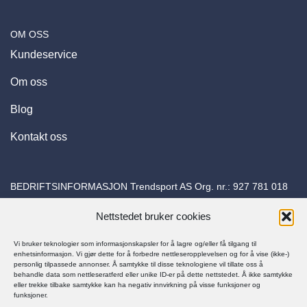
OM OSS
Kundeservice
Om oss
Blog
Kontakt oss
BEDRIFTSINFORMASJON Trendsport AS Org. nr.:
927 781 018
Adresse: Torvuttaket 26 1540 Vestby E-post:
Nettstedet bruker cookies
kundeservice@trapessko.no
Vi bruker teknologier som informasjonskapsler for å lagre og/eller få tilgang til
enhetsinformasjon. Vi gjør dette for å forbedre nettleseropplevelsen og for å vise (ikke-)
personlig tilpassede annonser. Å samtykke til disse teknologiene vil tillate oss å
behandle data som nettleseratferd eller unike ID-er på dette nettstedet. Å ikke samtykke
eller trekke tilbake samtykke kan ha negativ innvirkning på visse funksjoner og
funksjoner.
© Trapes Sko 2025