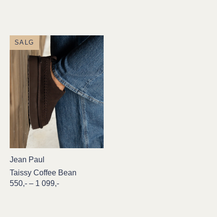
SALG
Jean Paul
Taissy Coffee Bean
Prisområde:
550
,-
–
1 099
,-
550,-
til
1
099,-