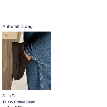
til
var:
er:
699,-
799,-.
400,-.
Anbefalt til deg
SALG
Jean Paul
Taissy Coffee Bean