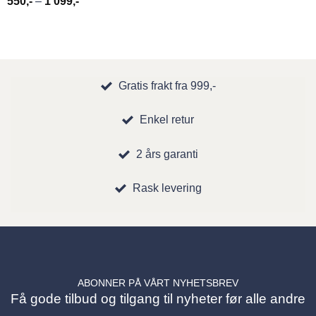
Prisområde:
550
,-
–
1 099
,-
550,-
til
1
099,-
Gratis frakt fra 999,-
Enkel retur
2 års garanti
Rask levering
ABONNER PÅ VÅRT NYHETSBREV
Få gode tilbud og tilgang til nyheter før alle andre