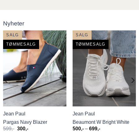
Nyheter
SALG
SALG
TØMMESALG
TØMMESALG
Jean Paul
Jean Paul
Pargas Navy Blazer
Beaumont W Bright White
Opprinnelig
Nåværende
Prisområde:
599
,-
300
,-
500
,-
–
699
,-
pris
pris
500,-
var:
er:
til