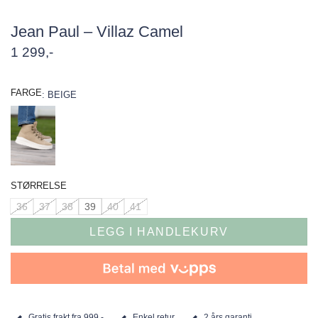
Jean Paul – Villaz Camel
1 299
,-
FARGE
:
BEIGE
STØRRELSE
36
37
38
39
40
41
LEGG I HANDLEKURV
Gratis frakt fra 999,-
Enkel retur
2 års garanti