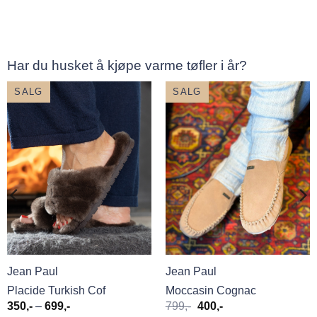
599,-.
300,-.
699,-
Har du husket å kjøpe varme tøfler i år?
SALG
SALG
Jean Paul
Jean Paul
Placide Turkish Cof
Moccasin Cognac
Prisområde:
Opprinnelig
Nåværende
350
,-
–
699
,-
799
,-
400
,-
350,-
pris
pris