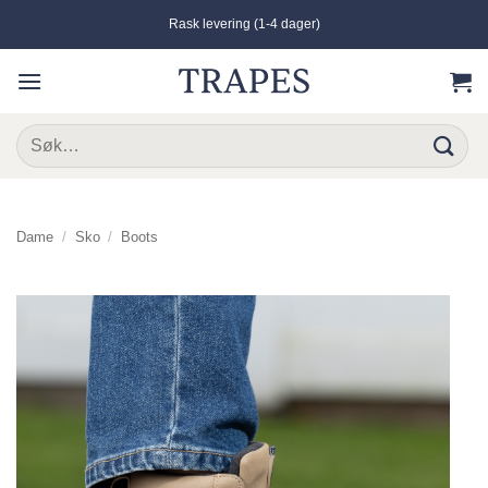
Skip
Rask levering (1-4 dager)
to
content
Søk
etter:
Dame
/
Sko
/
Boots