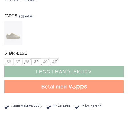
pris
pris
var:
er:
1
600,-.
FARGE
:
CREAM
199,-.
STØRRELSE
36
37
38
39
40
41
LEGG I HANDLEKURV
Gratis frakt fra 999,-
Enkel retur
2 års garanti