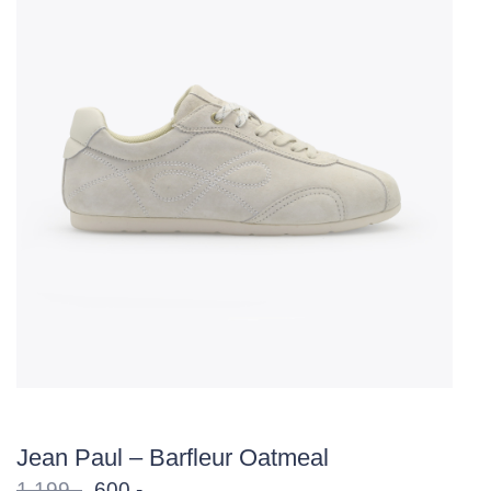
Jean Paul – Barfleur Oatmeal
Opprinnelig
Nåværende
1 199
,-
600
,-