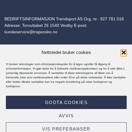
BEDRIFTSINFORMASJON Trendsport AS Org. nr.:
927 781 018
Adresse: Torvuttaket 26 1540 Vestby E-post:
kundeservice@trapessko.no
Nettstedet bruker cookies
Vi bruker teknologier som informasjonskapsler for å lagre og/eller få tilgang til
© Trapes Sko 2025
enhetsinformasjon. Vi gjør dette for å forbedre nettleseropplevelsen og for å vise (ikke-)
personlig tilpassede annonser. Å samtykke til disse teknologiene vil tillate oss å
behandle data som nettleseratferd eller unike ID-er på dette nettstedet. Å ikke samtykke
eller trekke tilbake samtykke kan ha negativ innvirkning på visse funksjoner og
funksjoner.
PERSONVERNERKLÆRING
KJØPSBETINGELSER
GODTA COOKIES
Visa
MasterCard
Klarna
Vipps
AVVIS
VIS PREFERANSER