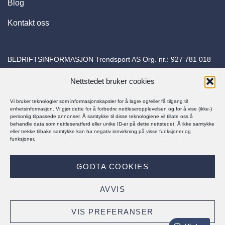
Blog
Kontakt oss
BEDRIFTSINFORMASJON Trendsport AS Org. nr.:
927 781 018
Adresse: Torvuttaket 26 1540 Vestby E-post:
Nettstedet bruker cookies
kundeservice@trapessko.no
Vi bruker teknologier som informasjonskapsler for å lagre og/eller få tilgang til
enhetsinformasjon. Vi gjør dette for å forbedre nettleseropplevelsen og for å vise (ikke-)
personlig tilpassede annonser. Å samtykke til disse teknologiene vil tillate oss å
behandle data som nettleseratferd eller unike ID-er på dette nettstedet. Å ikke samtykke
eller trekke tilbake samtykke kan ha negativ innvirkning på visse funksjoner og
funksjoner.
© Trapes Sko 2025
GODTA COOKIES
PERSONVERNERKLÆRING
KJØPSBETINGELSER
AVVIS
Visa
MasterCard
Klarna
VIS PREFERANSER
Vipps