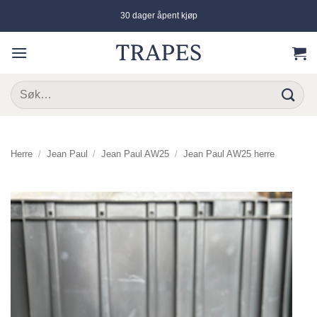
Skip
30 dager åpent kjøp
to
content
Søk
etter:
Herre
/
Jean Paul
/
Jean Paul AW25
/
Jean Paul AW25 herre