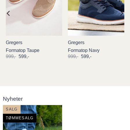
Gregers
Gregers
Formatop Taupe
Formatop Navy
Opprinnelig
Nåværende
Opprinnelig
Nåværende
999
,-
599
,-
999
,-
599
,-
pris
pris
pris
pris
var:
er:
var:
er:
999,-.
599,-.
999,-.
599,-.
Nyheter
SALG
TØMMESALG