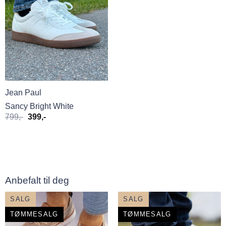
Jean Paul
Sancy Bright White
Opprinnelig
Nåværende
799
,-
399
,-
pris
pris
var:
er:
799,-.
399,-.
Anbefalt til deg
SALG
SALG
TØMMESALG
TØMMESALG