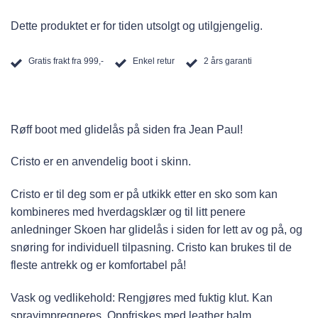
Dette produktet er for tiden utsolgt og utilgjengelig.
Gratis frakt fra 999,-
Enkel retur
2 års garanti
Røff boot med glidelås på siden fra Jean Paul!
Cristo
er en anvendelig boot i skinn.
Cristo
er til deg som er på utkikk etter en sko som kan
kombineres med hverdagsklær og til litt penere
anledninger Skoen har glidelås i siden for lett av og på, og
snøring for individuell tilpasning.
Cristo
kan brukes til de
fleste antrekk og er komfortabel på!
Vask og vedlikehold:
Rengjøres med fuktig klut. Kan
sprayimpregneres. Oppfriskes med leather balm.