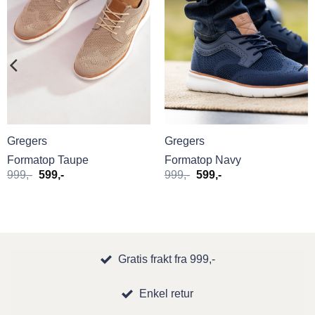
Gregers
Gregers
Formatop Taupe
Formatop Navy
Opprinnelig
Nåværende
Opprinnelig
Nåværende
999
,-
599
,-
999
,-
599
,-
pris
pris
pris
pris
var:
er:
var:
er:
999,-.
599,-.
999,-.
599,-.
Gratis frakt fra 999,-
Enkel retur