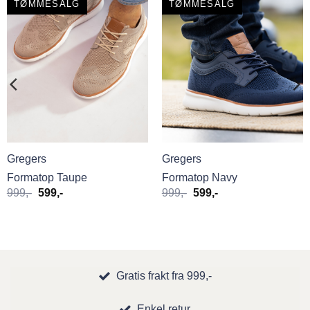
TØMMESALG
TØMMESALG
Gregers
Gregers
Formatop Taupe
Formatop Navy
Opprinnelig
Nåværende
Opprinnelig
Nåværende
999
,-
599
,-
999
,-
599
,-
pris
pris
pris
pris
var:
er:
var:
er:
999,-.
599,-.
999,-.
599,-.
Gratis frakt fra 999,-
Enkel retur