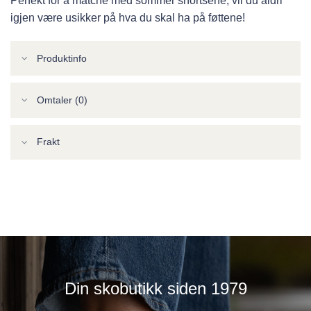
Perfekt for å matche med sommer shortsene, vil du aldri
igjen være usikker på hva du skal ha på føttene!
Produktinfo
Omtaler (0)
Frakt
Din skobutikk siden 1979