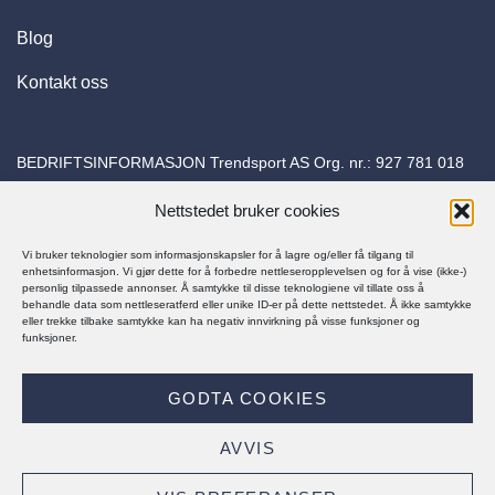
Blog
Kontakt oss
BEDRIFTSINFORMASJON Trendsport AS Org. nr.:
927 781 018
Adresse: Torvuttaket 26 1540 Vestby E-post:
Nettstedet bruker cookies
kundeservice@trapessko.no
Vi bruker teknologier som informasjonskapsler for å lagre og/eller få tilgang til
enhetsinformasjon. Vi gjør dette for å forbedre nettleseropplevelsen og for å vise (ikke-)
personlig tilpassede annonser. Å samtykke til disse teknologiene vil tillate oss å
behandle data som nettleseratferd eller unike ID-er på dette nettstedet. Å ikke samtykke
eller trekke tilbake samtykke kan ha negativ innvirkning på visse funksjoner og
funksjoner.
© Trapes Sko 2025
GODTA COOKIES
PERSONVERNERKLÆRING
KJØPSBETINGELSER
AVVIS
Visa
MasterCard
Klarna