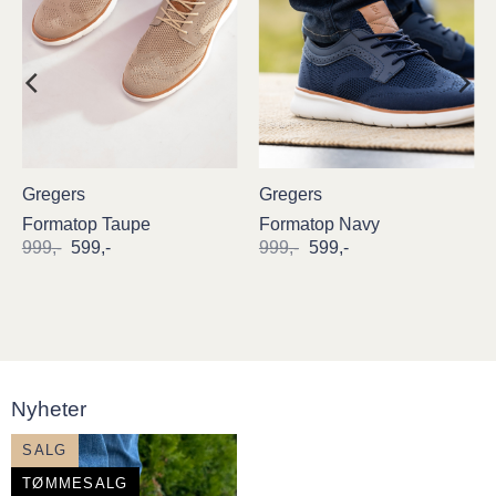
Gregers
Gregers
Formatop Taupe
Formatop Navy
Opprinnelig
Nåværende
Opprinnelig
Nåværende
999
,-
599
,-
999
,-
599
,-
pris
pris
pris
pris
var:
er:
var:
er:
999,-.
599,-.
999,-.
599,-.
Nyheter
SALG
TØMMESALG