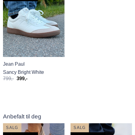
Jean Paul
Sancy Bright White
Opprinnelig
Nåværende
799
,-
399
,-
pris
pris
var:
er:
799,-.
399,-.
Anbefalt til deg
SALG
SALG