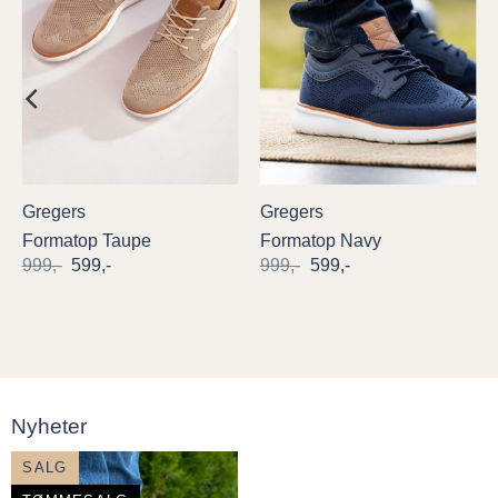
Gregers
Gregers
Formatop Taupe
Formatop Navy
Opprinnelig
Nåværende
Opprinnelig
Nåværende
999
,-
599
,-
999
,-
599
,-
pris
pris
pris
pris
var:
er:
var:
er:
999,-.
599,-.
999,-.
599,-.
Nyheter
SALG