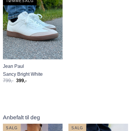
TØMMESALG
Jean Paul
Sancy Bright White
Opprinnelig
Nåværende
799
,-
399
,-
pris
pris
var:
er:
799,-.
399,-.
Anbefalt til deg
SALG
SALG