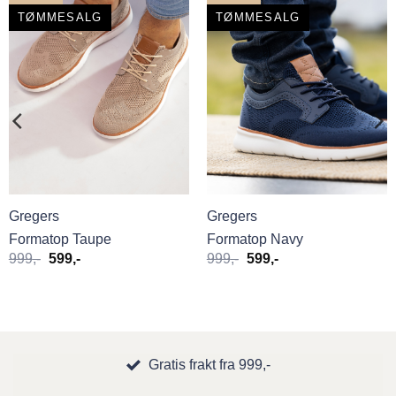
TØMMESALG
TØMMESALG
Gregers
Gregers
Formatop Taupe
Formatop Navy
Opprinnelig
Nåværende
Opprinnelig
Nåværende
999
,-
599
,-
999
,-
599
,-
pris
pris
pris
pris
var:
er:
var:
er:
999,-.
599,-.
999,-.
599,-.
Gratis frakt fra 999,-