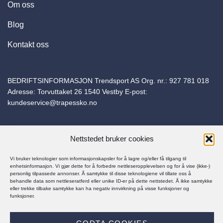
Om oss
Blog
Kontakt oss
BEDRIFTSINFORMASJON Trendsport AS Org. nr.:
927 781 018
Adresse: Torvuttaket 26 1540 Vestby E-post:
kundeservice@trapessko.no
Nettstedet bruker cookies
Vi bruker teknologier som informasjonskapsler for å lagre og/eller få tilgang til
© Trapes Sko 2025
enhetsinformasjon. Vi gjør dette for å forbedre nettleseropplevelsen og for å vise (ikke-)
personlig tilpassede annonser. Å samtykke til disse teknologiene vil tillate oss å
behandle data som nettleseratferd eller unike ID-er på dette nettstedet. Å ikke samtykke
eller trekke tilbake samtykke kan ha negativ innvirkning på visse funksjoner og
funksjoner.
PERSONVERNERKLÆRING
KJØPSBETINGELSER