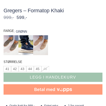
Gregers – Formatop Khaki
Opprinnelig
Nåværende
999
,-
599
,-
pris
pris
var:
er:
999,-.
599,-.
FARGE
:
GRØNN
STØRRELSE
41
42
43
44
45
46
LEGG I HANDLEKURV
Gratis frakt fra 999,-
Enkel retur
2 års garanti