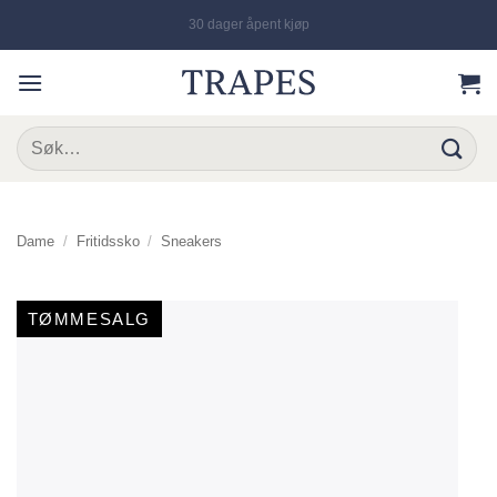
Skip
Gratis frakt fra 999,-
to
content
Søk
etter:
Dame
/
Fritidssko
/
Sneakers
TØMMESALG