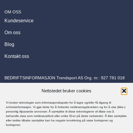
OM OSS
Kundeservice
Om oss
Blog
Kontakt oss
BEDRIFTSINFORMASJON Trendsport AS Org. nr.:
927 781 018
Adresse: Torvuttaket 26 1540 Vestby E-post:
Nettstedet bruker cookies
kundeservice@trapessko.no
Vi bruker teknologier som informasjonskapsler for å lagre og/eller få tilgang til
enhetsinformasjon. Vi gjør dette for å forbedre nettleseropplevelsen og for å vise (ikke-)
personlig tilpassede annonser. Å samtykke til disse teknologiene vil tillate oss å
behandle data som nettleseratferd eller unike ID-er på dette nettstedet. Å ikke samtykke
eller trekke tilbake samtykke kan ha negativ innvirkning på visse funksjoner og
funksjoner.
© Trapes Sko 2025