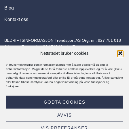
Blog
Kontakt oss
BEDRIFTSINFORMASJON Trendsport AS Org. nr.:
927 781 018
Adresse: Torvuttaket 26 1540 Vestby E-post:
Nettstedet bruker cookies
kundeservice@trapessko.no
Vi bruker teknologier som informasjonskapsler for å lagre og/eller få tilgang til
enhetsinformasjon. Vi gjør dette for å forbedre nettleseropplevelsen og for å vise (ikke-)
personlig tilpassede annonser. Å samtykke til disse teknologiene vil tillate oss å
behandle data som nettleseratferd eller unike ID-er på dette nettstedet. Å ikke samtykke
eller trekke tilbake samtykke kan ha negativ innvirkning på visse funksjoner og
funksjoner.
© Trapes Sko 2025
GODTA COOKIES
PERSONVERNERKLÆRING
KJØPSBETINGELSER
AVVIS
Visa
MasterCard
Klarna
VIS PREFERANSER