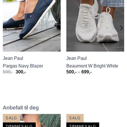
Jean Paul
Jean Paul
Pargas Navy Blazer
Beaumont W Bright White
Opprinnelig
Nåværende
Prisområde:
599
,-
300
,-
500
,-
–
699
,-
pris
pris
500,-
var:
er:
til
599,-.
300,-.
699,-
Anbefalt til deg
SALG
SALG
TØMMESALG
TØMMESALG