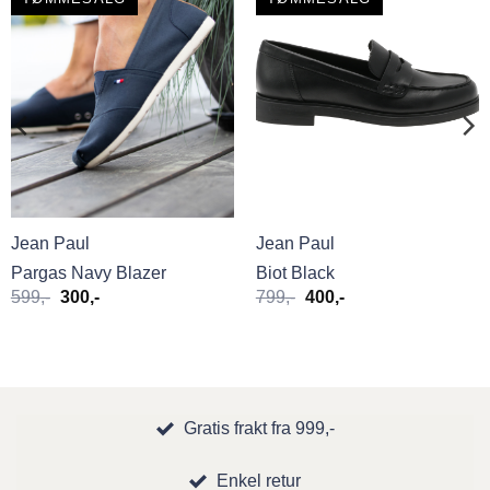
Jean Paul
Jean Paul
Pargas Navy Blazer
Biot Black
Opprinnelig
Nåværende
Opprinnelig
Nåværende
599
,-
300
,-
799
,-
400
,-
pris
pris
pris
pris
var:
er:
var:
er:
599,-.
300,-.
799,-.
400,-.
Gratis frakt fra 999,-
Enkel retur