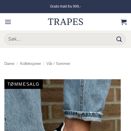
Skip
Gratis frakt fra 999,-
to
content
Søk
etter:
Dame
/
Kolleksjoner
/
Vår / Sommer
TØMMESALG