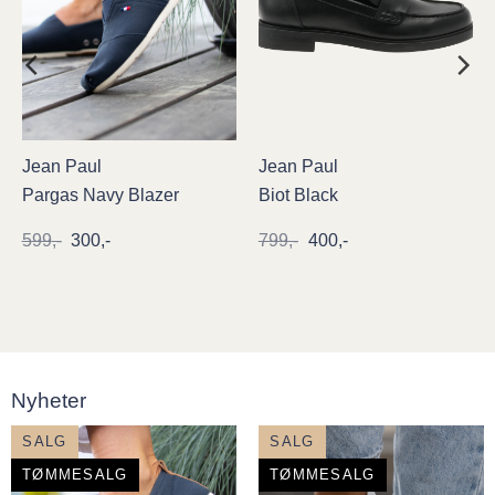
Jean Paul
Jean Paul
Pargas Navy Blazer
Biot Black
Opprinnelig
Nåværende
Opprinnelig
Nåværende
599
,-
300
,-
799
,-
400
,-
pris
pris
pris
pris
var:
er:
var:
er:
599,-.
300,-.
799,-.
400,-.
Nyheter
SALG
SALG
TØMMESALG
TØMMESALG