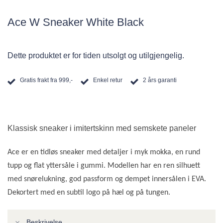
Ace W Sneaker White Black
Dette produktet er for tiden utsolgt og utilgjengelig.
Gratis frakt fra 999,-
Enkel retur
2 års garanti
Klassisk sneaker i imitertskinn med semskete paneler
Ace er en tidløs sneaker med detaljer i myk mokka, en rund
tupp og flat yttersåle i gummi. Modellen har en ren silhuett
med snørelukning, god passform og dempet innersålen i EVA.
Dekortert med en subtil logo på hæl og på tungen.
Beskrivelse