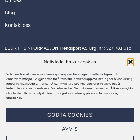
Om oss
Blog
Kontakt oss
BEDRIFTSINFORMASJON Trendsport AS Org. nr.:
927 781 018
Adresse: Torvuttaket 26 1540 Vestby E-post:
Nettstedet bruker cookies
kundeservice@trapessko.no
Vi bruker teknologier som informasjonskapsler for å lagre og/eller få tilgang til
enhetsinformasjon. Vi gjør dette for å forbedre nettleseropplevelsen og for å vise (ikke-)
personlig tilpassede annonser. Å samtykke til disse teknologiene vil tillate oss å
behandle data som nettleseratferd eller unike ID-er på dette nettstedet. Å ikke samtykke
eller trekke tilbake samtykke kan ha negativ innvirkning på visse funksjoner og
funksjoner.
© Trapes Sko 2025
GODTA COOKIES
PERSONVERNERKLÆRING
KJØPSBETINGELSER
AVVIS
Visa
MasterCard
Klarna